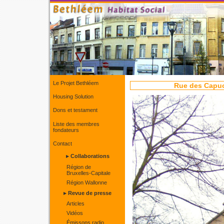
Le Projet Bethléem
Rue des Capuci
Housing Solution
Dons et testament
Liste des membres
fondateurs
Contact
▸ Collaborations
Région de
Bruxelles-Capitale
Région Wallonne
▸ Revue de presse
Articles
Vidéos
Émissons radio