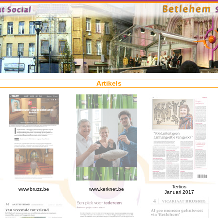
Artikels
Tertios
www.bruzz.be
www.kerknet.be
Januari 2017