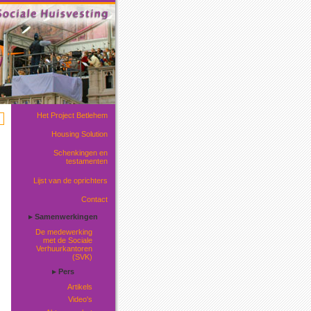
Het Project Betlehem
Housing Solution
Schenkingen en
testamenten
Lijst van de oprichters
Contact
▸ Samenwerkingen
De medewerking
met de Sociale
Verhuurkantoren
(SVK)
▸ Pers
Artikels
Video's