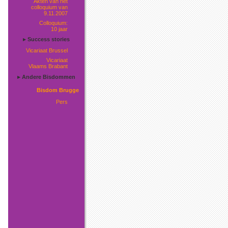
Akten van het
colloquium van
9.11.2007
Colloquium:
10 jaar
▸ Success stories
Vicariaat Brussel
Vicariaat
Vlaams Brabant
▸ Andere Bisdommen
Bisdom Brugge
Pers