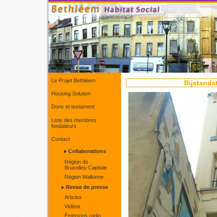
Le Projet Bethléem
Bijstandst
Housing Solution
Dons et testament
Liste des membres
fondateurs
Contact
▸ Collaborations
Région de
Bruxelles-Capitale
Région Wallonne
▸ Revue de presse
Articles
Vidéos
Émissons radio