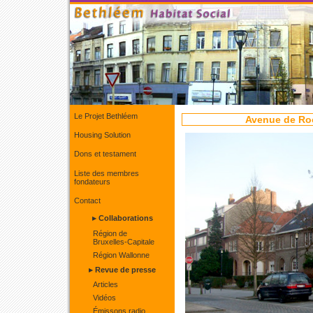
Le Projet Bethléem
Avenue de Ro
Housing Solution
Dons et testament
Liste des membres
fondateurs
Contact
▸ Collaborations
Région de
Bruxelles-Capitale
Région Wallonne
▸ Revue de presse
Articles
Vidéos
Émissons radio