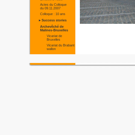
Actes du Colloque
du 09.11.2007
Colloque : 10 ans
▸ Success stories
Archevêché de
Malines-Bruxelles
Vicariat de
Bruxelles
Vicariat du Brabant
wallon