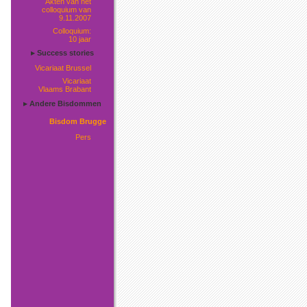
Akten van het
colloquium van
9.11.2007
Colloquium:
10 jaar
▸ Success stories
Vicariaat Brussel
Vicariaat
Vlaams Brabant
▸ Andere Bisdommen
Bisdom Brugge
Pers