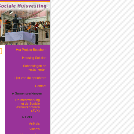
Het Project Betlehem
Housing Solution
Schenkingen en
testamenten
Lijst van de oprichters
Contact
▸ Samenwerkingen
De medewerking
met de Sociale
Verhuurkantoren
(SVK)
▸ Pers
Artikels
Video's