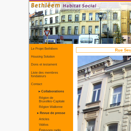
Le Projet Bethléem
Rue Seu
Housing Solution
Dons et testament
Liste des membres
fondateurs
Contact
▸ Collaborations
Région de
Bruxelles-Capitale
Région Wallonne
▸ Revue de presse
Articles
Vidéos
Émissons radio