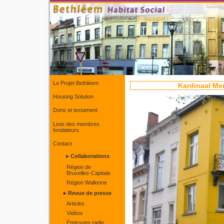
Le Projet Bethléem
Kardinaal Mer
Housing Solution
Dons et testament
Liste des membres
fondateurs
Contact
▸ Collaborations
Région de
Bruxelles-Capitale
Région Wallonne
▸ Revue de presse
Articles
Vidéos
Émissons radio