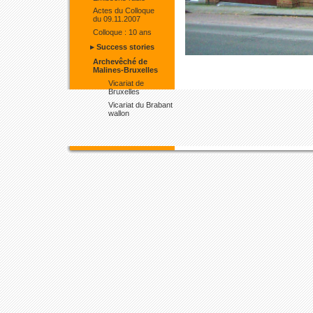
Actes du Colloque
du 09.11.2007
Colloque : 10 ans
▸ Success stories
Archevêché de
Malines-Bruxelles
Vicariat de
Bruxelles
Vicariat du Brabant
wallon