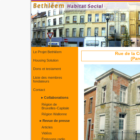
Le Projet Bethléem
Rue de la C
(Par
Housing Solution
Dons et testament
Liste des membres
fondateurs
Contact
▸ Collaborations
Région de
Bruxelles-Capitale
Région Wallonne
▸ Revue de presse
Articles
Vidéos
Émissons radio