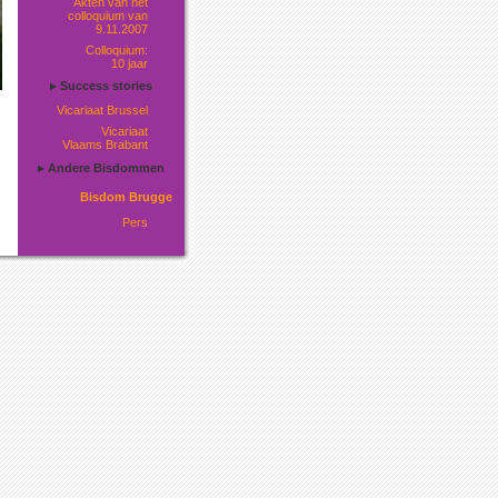
Akten van het
colloquium van
9.11.2007
Colloquium:
10 jaar
▸ Success stories
Vicariaat Brussel
Vicariaat
Vlaams Brabant
▸ Andere Bisdommen
Bisdom Brugge
Pers