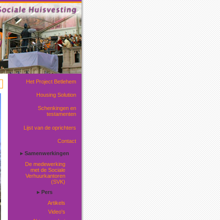
Het Project Betlehem
Housing Solution
Schenkingen en
testamenten
Lijst van de oprichters
Contact
▸ Samenwerkingen
De medewerking
met de Sociale
Verhuurkantoren
(SVK)
▸ Pers
Artikels
Video's