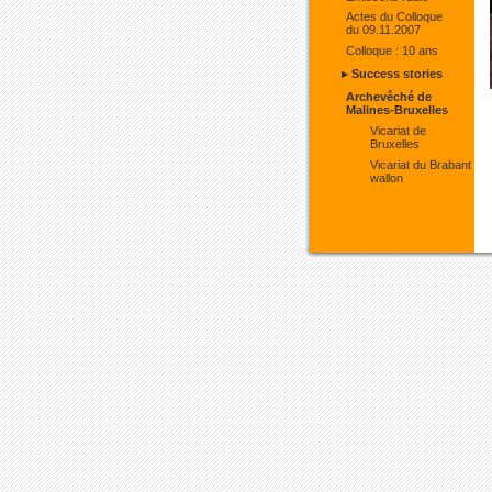
Actes du Colloque
du 09.11.2007
Colloque : 10 ans
▸ Success stories
Archevêché de
Malines-Bruxelles
Vicariat de
Bruxelles
Vicariat du Brabant
wallon